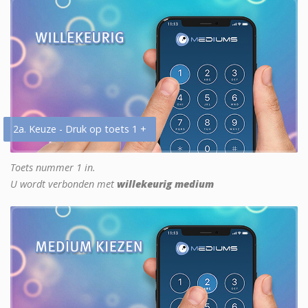
2a. Keuze - Druk op toets 1 +
Toets nummer 1 in.
U wordt verbonden met
willekeurig medium