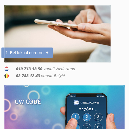
1. Bel lokaal nummer +
010 713 18 50
vanuit Nederland
02 788 12 43
vanuit België