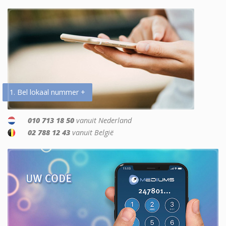
1. Bel lokaal nummer +
010 713 18 50
vanuit Nederland
02 788 12 43
vanuit België