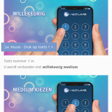
2a. Keuze - Druk op toets 1 +
Toets nummer 1 in.
U wordt verbonden met
willekeurig medium